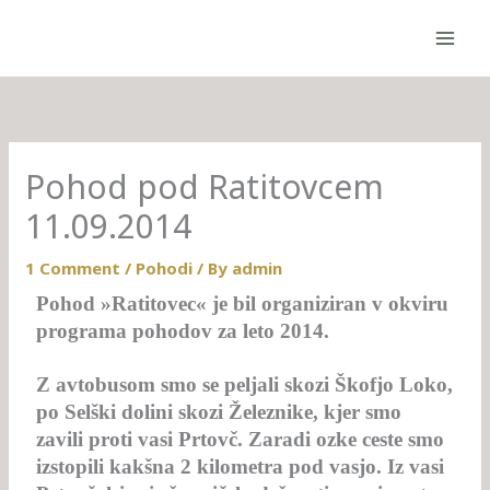
Skip
to
content
Pohod pod Ratitovcem
11.09.2014
1 Comment
/
Pohodi
/ By
admin
Pohod »Ratitovec« je bil organiziran v okviru
programa pohodov za leto 2014.
Z avtobusom smo se peljali skozi Škofjo Loko,
po Selški dolini skozi Železnike, kjer smo
zavili proti vasi Prtovč. Zaradi ozke ceste smo
izstopili kakšna 2 kilometra pod vasjo. Iz vasi