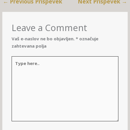
←
Previous Prispevek
Next Prispevek
→
Leave a Comment
Vaš e-naslov ne bo objavljen.
*
označuje
zahtevana polja
Type
here..