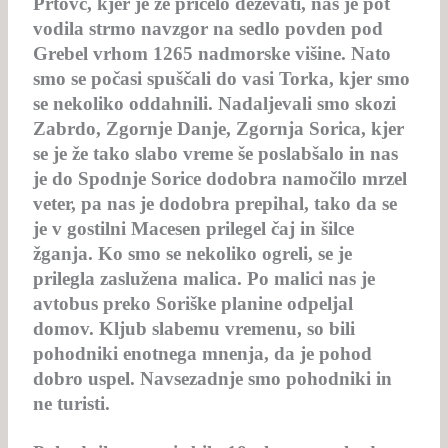
Prtovč, kjer je že pričelo deževati, nas je pot
vodila strmo navzgor na sedlo povden pod
Grebel vrhom 1265 nadmorske višine. Nato
smo se počasi spuščali do vasi Torka, kjer smo
se nekoliko oddahnili. Nadaljevali smo skozi
Zabrdo, Zgornje Danje, Zgornja Sorica, kjer
se je že tako slabo vreme še poslabšalo in nas
je do Spodnje Sorice dodobra namočilo mrzel
veter, pa nas je dodobra prepihal, tako da se
je v gostilni Macesen prilegel čaj in šilce
žganja. Ko smo se nekoliko ogreli, se je
prilegla zaslužena malica. Po malici nas je
avtobus preko Soriške planine odpeljal
domov. Kljub slabemu vremenu, so bili
pohodniki enotnega mnenja, da je pohod
dobro uspel. Navsezadnje smo pohodniki in
ne turisti.