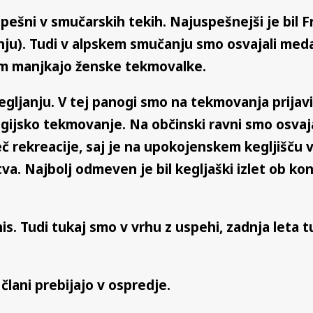
pešni v smučarskih tekih. Najuspešnejši je bil Fra
vanju). Tudi v alpskem smučanju smo osvajali meda
am manjkajo ženske tekmovalke.
kegljanju. V tej panogi smo na tekmovanja prijav
ijsko tekmovanje. Na občinski ravni smo osvaja
č rekreacije, saj je na upokojenskem kegljišču v
va. Najbolj odmeven je bil kegljaški izlet ob k
s. Tudi tukaj smo v vrhu z uspehi, zadnja leta tu
člani prebijajo v ospredje.