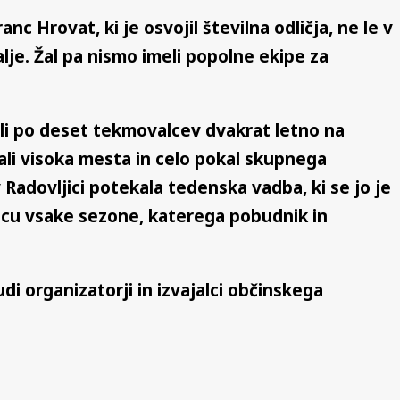
nc Hrovat, ki je osvojil številna odličja, ne le v
lje. Žal pa nismo imeli popolne ekipe za
ili po deset tekmovalcev dvakrat letno na
li visoka mesta in celo pokal skupnega
 Radovljici potekala tedenska vadba, ki se jo je
oncu vsake sezone, katerega pobudnik in
di organizatorji in izvajalci občinskega