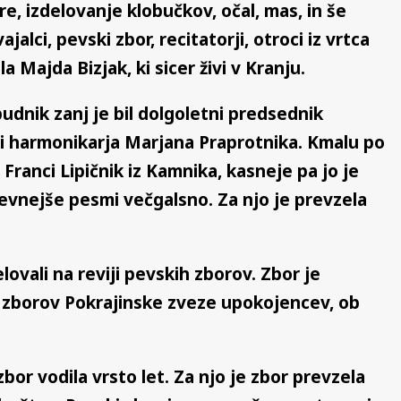
re, izdelovanje klobučkov, očal, mas, in še
lci, pevski zbor, recitatorji, otroci iz vrtca
a Majda Bizjak, ki sicer živi v Kranju.
udnik zanj je bil dolgoletni predsednik
vi harmonikarja Marjana Praprotnika. Kmalu po
 Franci Lipičnik iz Kamnika, kasneje pa jo je
tevnejše pesmi večgalsno. Za njo je prevzela
lovali na reviji pevskih zborov. Zbor je
ih zborov Pokrajinske zveze upokojencev, ob
or vodila vrsto let. Za njo je zbor prevzela