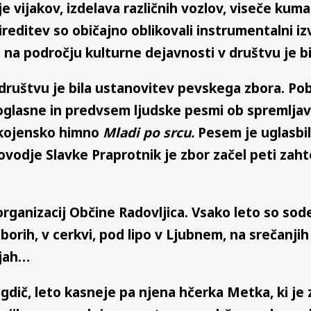
e vijakov, izdelava različnih vozlov, viseče kuma
ditev so običajno oblikovali instrumentalni izvaja
 na področju kulturne dejavnosti v društvu je bil
 društvu je bila ustanovitev pevskega zbora. Pob
enoglasne in predvsem ljudske pesmi ob spremlja
pokojensko himno
Mladi po srcu.
Pesem je uglasbil
vovodje Slavke Praprotnik je zbor začel peti zah
organizacij Občine Radovljica. Vsako leto so sode
zborih, v cerkvi, pod lipo v Ljubnem, na srečanj
njah…
ič, leto kasneje pa njena hčerka Metka, ki je zb