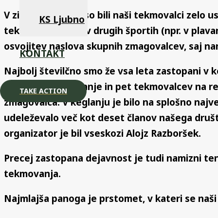
V zimskih športih so bili naši tekmovalci zelo us
KS Ljubno
tekih, pač pa tudi v drugih športih (npr. v pla
osvojitev naslova skupnih zmagovalcev, saj n
KONTAKT
Najbolj številčno smo že vsa leta zastopani v 
občinsko tekmovanje in pet tekmovalcev na reg
TAKE ACTION
zmagovalca. V keglanju je bilo na splošno najve
udeleževalo več kot deset članov našega društ
organizator je bil vseskozi Alojz Razboršek.
Precej zastopana dejavnost je tudi namizni teni
tekmovanja.
Najmlajša panoga je prstomet, v kateri se naši 