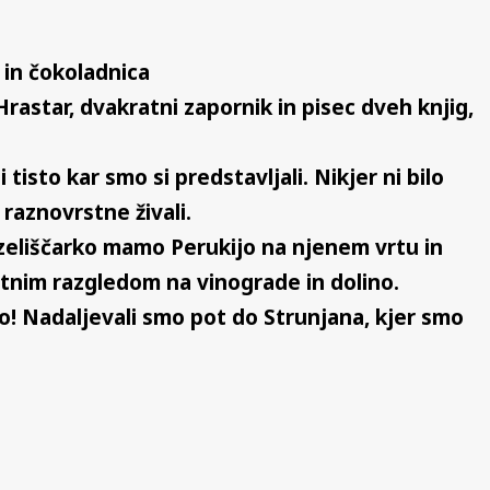
 in čokoladnica
astar, dvakratni zapornik in pisec dveh knjig,
tisto kar smo si predstavljali. Nikjer ni bilo
a raznovrstne živali.
 zeliščarko mamo Perukijo na njenem vrtu in
ratnim razgledom na vinograde in dolino.
! Nadaljevali smo pot do Strunjana, kjer smo