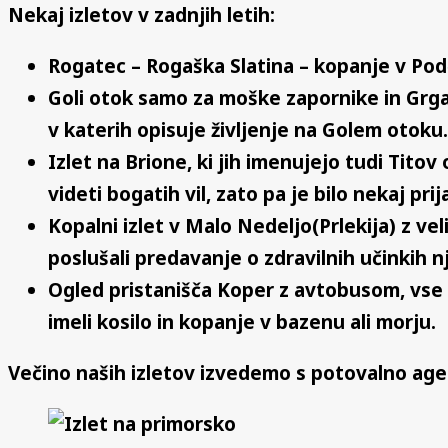
Nekaj izletov v zadnjih letih:
Rogatec – Rogaška Slatina – kopanje v Pod
Goli otok samo za moške zapornike in Grgar
v katerih opisuje življenje na Golem otoku.
Izlet na Brione, ki jih imenujejo tudi Titov
videti bogatih vil, zato pa je bilo nekaj prij
Kopalni izlet v Malo Nedeljo(Prlekija) z 
poslušali predavanje o zdravilnih učinkih n
Ogled pristanišča Koper z avtobusom, vse 
imeli kosilo in kopanje v bazenu ali morju.
Večino naših izletov izvedemo s potovalno a