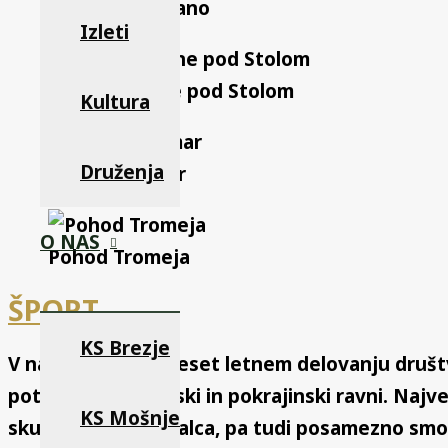
Pohod v neznano
Izleti
Pohod planine pod Stolom
Kultura
Druženja
Pohod v Tamar
O NAS
Pohod Tromeja
ŠPORT
KS Brezje
V našem dvaintrideset letnem delovanju društva 
potekala na občinski in pokrajinski ravni. Najv
KS Mošnje
skupnega zmagovalca, pa tudi posamezno smo 