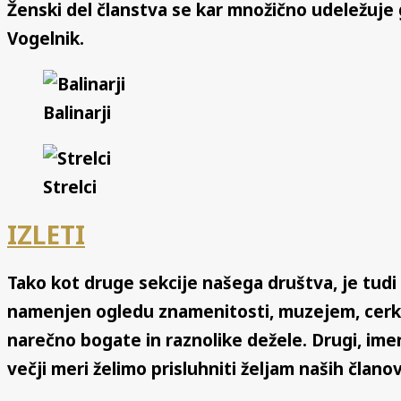
Ženski del članstva se kar množično udeležuj
Vogelnik.
Balinarji
Strelci
IZLETI
Tako kot druge sekcije našega društva, je tudi 
namenjen ogledu znamenitosti, muzejem, cer
narečno bogate in raznolike dežele. Drugi, imen
večji meri želimo prisluhniti željam naših člano