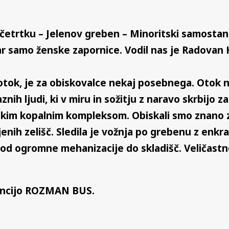
četrtku – Jelenov greben – Minoritski samostan
 samo ženske zapornice. Vodil nas je Radovan Hr
 otok, je za obiskovalce nekaj posebnega. Otok ni 
aznih ljudi, ki v miru in sožitju z naravo skrbijo z
velikim kopalnim kompleksom. Obiskali smo znano
jenih zelišč. Sledila je vožnja po grebenu z enk
od ogromne mehanizacije do skladišč. Veličastno
gencijo ROZMAN BUS.