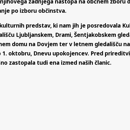
 do njihovega zadnjega nastopa na občnem zboru 
anje po izboru občinstva.
kulturnih predstav, ki nam jih je posredovala Ku
ališču Ljubljanskem, Drami, Šentjakobskem gleda
rnem domu na Dovjem ter v letnem gledališču na
 1. oktobru, Dnevu upokojencev. Pred prireditvijo 
šno zastopala tudi ena izmed naših članic.