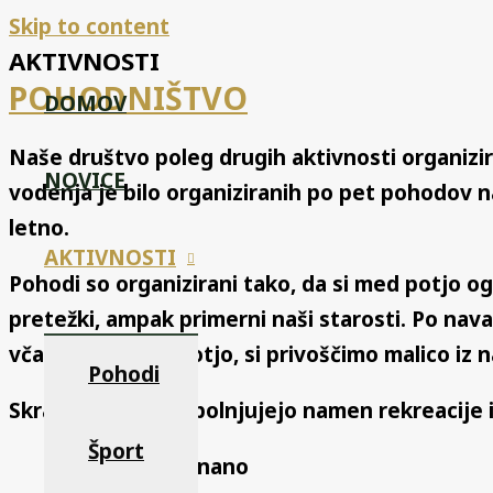
Skip to content
AKTIVNOSTI
POHODNIŠTVO
DOMOV
Naše društvo poleg drugih aktivnosti organizir
NOVICE
vodenja je bilo organiziranih po pet pohodov n
letno.
AKTIVNOSTI
Pohodi so organizirani tako, da si med potjo og
pretežki, ampak primerni naši starosti. Po navad
včasih tudi med potjo, si privoščimo malico iz 
Pohodi
Skratka, pohodi izpolnjujejo namen rekreacije 
Šport