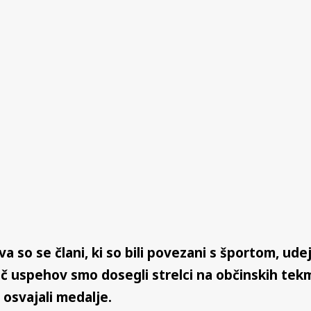
so se člani, ki so bili povezani s športom, udej
eč uspehov smo dosegli strelci na občinskih tekm
osvajali medalje.