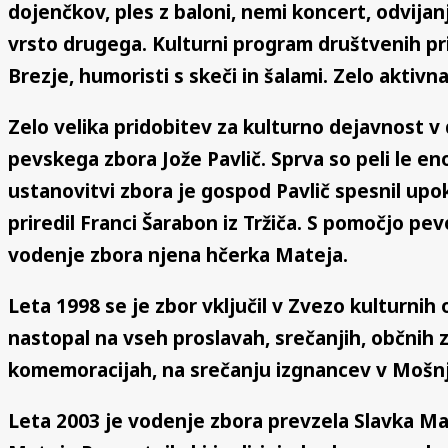
dojenčkov, ples z baloni, nemi koncert, odvijanj
vrsto drugega. Kulturni program društvenih prire
Brezje, humoristi s skeči in šalami. Zelo aktivna
Zelo velika pridobitev za kulturno dejavnost v
pevskega zbora Jože Pavlič. Sprva so peli le 
ustanovitvi zbora je gospod Pavlič spesnil u
priredil Franci Šarabon iz Tržiča. S pomočjo pe
vodenje zbora njena hčerka Mateja.
Leta 1998 se je zbor vključil v Zvezo kulturnih 
nastopal na vseh proslavah, srečanjih, občnih 
komemoracijah, na srečanju izgnancev v Moš
Leta 2003 je vodenje zbora prevzela Slavka Magd