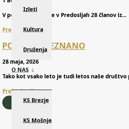
1 avgusta, 2026
Izleti
V petek 3.julija si je v Predosljah 28 članov iz...
Kultura
Preberi več
POHOD V NEZNANO
Druženja
28 maja, 2026
O NAS
Tako kot vsako leto je tudi letos naše društvo p
Preberi več
KS Brezje
LOAD MORE
KS Mošnje