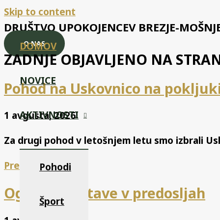
Skip to content
DRUŠTVO UPOKOJENCEV BREZJE-MOŠNJ
O NAS
DOMOV
ZADNJE OBJAVLJENO NA STRAN
NOVICE
Pohod na Uskovnico na pokljuk
AKTIVNOSTI
1 avgusta, 2026
Za drugi pohod v letošnjem letu smo izbrali Usk
Preberi več
Pohodi
Ogled predstave v predosljah
Šport