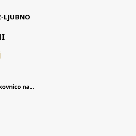
E-LJUBNO
I
i
ovnico na...